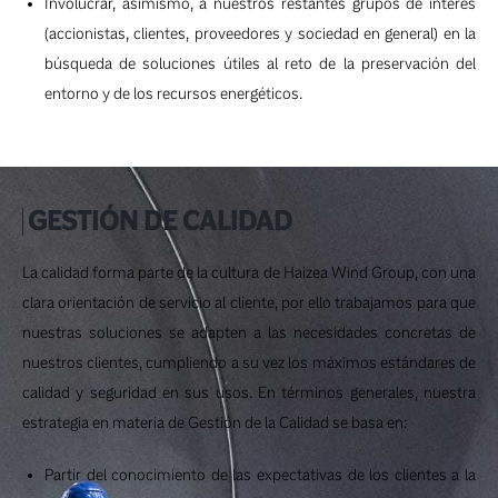
Involucrar, asimismo, a nuestros restantes grupos de interés
(accionistas, clientes, proveedores y sociedad en general) en la
búsqueda de soluciones útiles al reto de la preservación del
entorno y de los recursos energéticos.
GESTIÓN DE CALIDAD
La calidad forma parte de la cultura de Haizea Wind Group, con una
clara orientación de servicio al cliente, por ello trabajamos para que
nuestras soluciones se adapten a las necesidades concretas de
nuestros clientes, cumpliendo a su vez los máximos estándares de
calidad y seguridad en sus usos. En términos generales, nuestra
estrategia en materia de Gestión de la Calidad se basa en:
Partir del conocimiento de las expectativas de los clientes a la