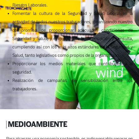
Riesgos Laborales.
Fomentar la cultura de la Seguridad y Salud laboral en la
actividad de todos nuestros trabajadores, garantizando nuestro
compromiso de proporcionar adecuadas condiciones de
Seguridad y Salud, y el ejercicio de la participación y consulta,
cumpliendo así con los más altos estándares de la Seguridad y
Salud, tanto legislativos como propios de la organización.
Proporcionar los medios materiales que contribuyen a la
seguridad.
Realización de campañas de sensibilización entre los
trabajadores.
MEDIOAMBIENTE
Para alcanzar una economía sostenible, es indispensable reparar en