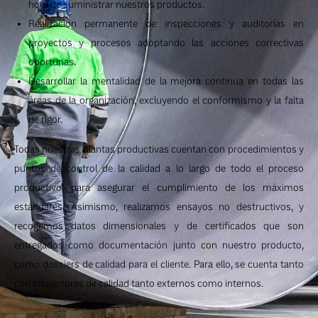
hora de suministrar nuestros productos.
Realización permanente de inspecciones y auditorías en
proyectos y procesos adoptando las acciones correctivas
oportunas.
Desarrollar la mentalidad de la mejora continua en todas las
áreas de la organización, excluyendo el conformismo y la falta
de rigor.
Todas nuestras plantas productivas cuentan con procedimientos y
puntos de control de la calidad a lo largo de todo el proceso
productivo, para asegurar el cumplimiento de los máximos
estándares. Asimismo, realizamos ensayos no destructivos, y
recogemos datos dimensionales y de certificados que son
entregados como documentación junto con nuestro producto,
como dossiers de calidad para el cliente. Para ello, se cuenta tanto
con inspectores de calidad tanto externos como internos.