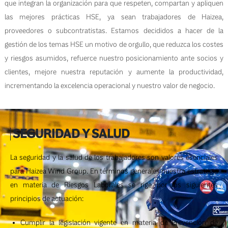
que integran la organización para que respeten, compartan y apliquen
las mejores prácticas HSE, ya sean trabajadores de Haizea,
proveedores o subcontratistas. Estamos decididos a hacer de la
gestión de los temas HSE un motivo de orgullo, que reduzca los costes
y riesgos asumidos, refuerce nuestro posicionamiento ante socios y
clientes, mejore nuestra reputación y aumente la productividad,
incrementando la excelencia operacional y nuestro valor de negocio.
SEGURIDAD Y SALUD
La seguridad y la salud de los trabajadores son valores esenciales
para Haizea Wind Group. En términos generales nuestra estrategia
en materia de Riesgos Laborales se rige por los siguientes
principios de actuación:
Cumplir la legislación vigente en materia de Prevención de