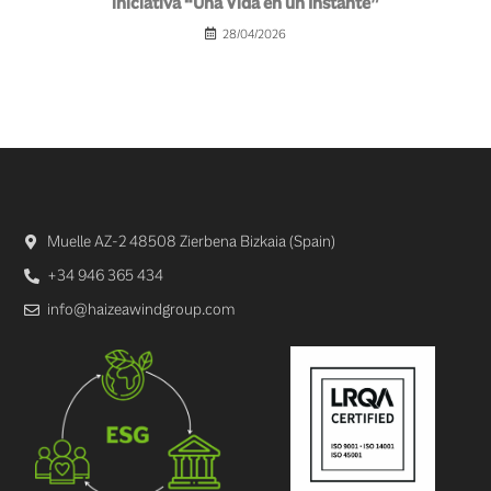
iniciativa “Una Vida en un Instante”
28/04/2026
Muelle AZ-2 48508 Zierbena Bizkaia (Spain)
+34 946 365 434
info@haizeawindgroup.com