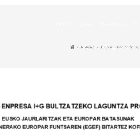
INICIO
QHSE
PERSONAS
CA
>
Noticias
>
Haizea Bilbao particip