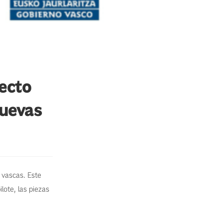
yecto
nuevas
vascas. Este
lote, las piezas