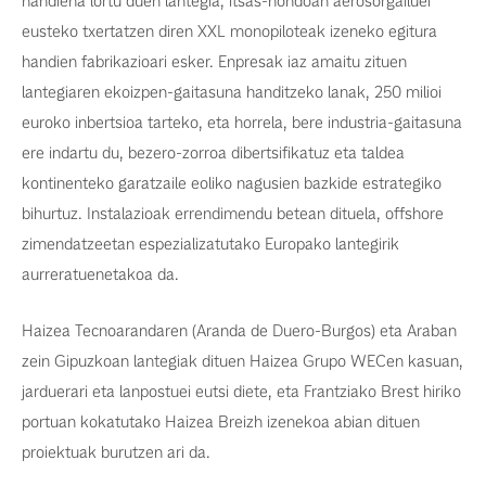
handiena lortu duen lantegia, itsas-hondoan aerosorgailuei
eusteko txertatzen diren XXL monopiloteak izeneko egitura
handien fabrikazioari esker. Enpresak iaz amaitu zituen
lantegiaren ekoizpen-gaitasuna handitzeko lanak, 250 milioi
euroko inbertsioa tarteko, eta horrela, bere industria-gaitasuna
ere indartu du, bezero-zorroa dibertsifikatuz eta taldea
kontinenteko garatzaile eoliko nagusien bazkide estrategiko
bihurtuz. Instalazioak errendimendu betean dituela, offshore
zimendatzeetan espezializatutako Europako lantegirik
aurreratuenetakoa da.
Haizea Tecnoarandaren (Aranda de Duero-Burgos) eta Araban
zein Gipuzkoan lantegiak dituen Haizea Grupo WECen kasuan,
jarduerari eta lanpostuei eutsi diete, eta Frantziako Brest hiriko
portuan kokatutako Haizea Breizh izenekoa abian dituen
proiektuak burutzen ari da.