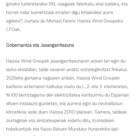
gorako turbinetarako XXL osagaiak fabrikatu ahal izateko, eta
horrek indar komertziala ematen digu lehiakideei aurre
egiteko”, ziurtatu du Michael Farenc Haizea Wind Groupeko
CFOak.
Gobernantza eta Jasangarritasuna
Haizea Wind Groupek jasangarritasunaren arloan lan egin du
iazko ekitaldian, talde osoaren ardatz estrategikotzat finkatuz.
2025eko gertaera nagusien artean, Haizea Wind Groupek
karbono-aztarnaren kalkulua osatu du 1., 2. eta 3. irismenetan,
% 100 berriztagarria den elektrizitatea kontsumitu du Espainian
dituen instalazio guztietan, eta aurrera egin du neutraltasun
klimatikoa xede duen Haizea ZERO planean. Gainera, taldeak
ziurtagiriak eta aintzatespenak indartu ditu, EcoVadisen
hobekuntzak eta Nazio Batuen Munduko Itunarekiko bat-