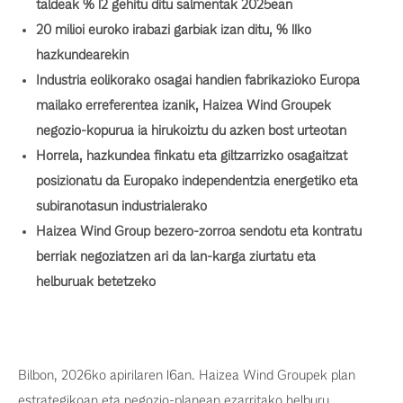
taldeak % 12 gehitu ditu salmentak 2025ean
20 milioi euroko irabazi garbiak izan ditu, % 11ko
hazkundearekin
Industria eolikorako osagai handien fabrikazioko Europa
mailako erreferentea izanik, Haizea Wind Groupek
negozio-kopurua ia hirukoiztu du azken bost urteotan
Horrela, hazkundea finkatu eta giltzarrizko osagaitzat
posizionatu da Europako independentzia energetiko eta
subiranotasun industrialerako
Haizea Wind Group bezero-zorroa sendotu eta kontratu
berriak negoziatzen ari da lan-karga ziurtatu eta
helburuak betetzeko
Bilbon, 2026ko apirilaren 16an. Haizea Wind Groupek plan
estrategikoan eta negozio-planean ezarritako helburu