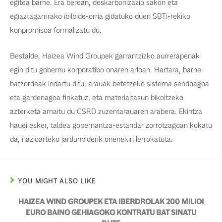
egitea barne. Era berean, deskarbonizazio sakon eta
egiaztagarrirako ibilbide-orria gidatuko duen SBTi-rekiko
konpromisoa formalizatu du.
Bestalde, Haizea Wind Groupek garrantzizko aurrerapenak
egin ditu gobernu korporatibo onaren arloan. Hartara, barne-
batzordeak indartu ditu, arauak betetzeko sistema sendoagoa
eta gardenagoa finkatuz, eta materialtasun bikoitzeko
azterketa amaitu du CSRD zuzentarauaren arabera. Ekintza
hauei esker, taldea gobernantza-estandar zorrotzagoan kokatu
da, nazioarteko jardunbiderik onenekin lerrokatuta.
YOU MIGHT ALSO LIKE
HAIZEA WIND GROUPEK ETA IBERDROLAK 200 MILIOI
EURO BAINO GEHIAGOKO KONTRATU BAT SINATU