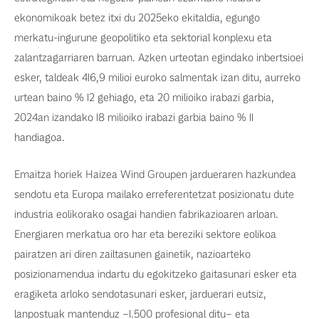
ekonomikoak betez itxi du 2025eko ekitaldia, egungo
merkatu-ingurune geopolitiko eta sektorial konplexu eta
zalantzagarriaren barruan. Azken urteotan egindako inbertsioei
esker, taldeak 416,9 milioi euroko salmentak izan ditu, aurreko
urtean baino % 12 gehiago, eta 20 milioiko irabazi garbia,
2024an izandako 18 milioiko irabazi garbia baino % 11
handiagoa.
Emaitza horiek Haizea Wind Groupen jardueraren hazkundea
sendotu eta Europa mailako erreferentetzat posizionatu dute
industria eolikorako osagai handien fabrikazioaren arloan.
Energiaren merkatua oro har eta bereziki sektore eolikoa
pairatzen ari diren zailtasunen gainetik, nazioarteko
posizionamendua indartu du egokitzeko gaitasunari esker eta
eragiketa arloko sendotasunari esker, jarduerari eutsiz,
lanpostuak mantenduz –1.500 profesional ditu– eta