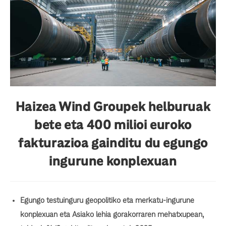
Haizea Wind Groupek helburuak
bete eta 400 milioi euroko
fakturazioa gainditu du egungo
ingurune konplexuan
Egungo testuinguru geopolitiko eta merkatu-ingurune
konplexuan eta Asiako lehia gorakorraren mehatxupean,