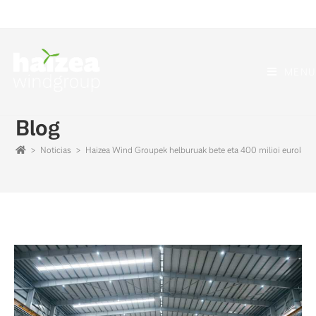
MENU
Blog
>
Noticias
>
Haizea Wind Groupek helburuak bete eta 400 milioi euroko f