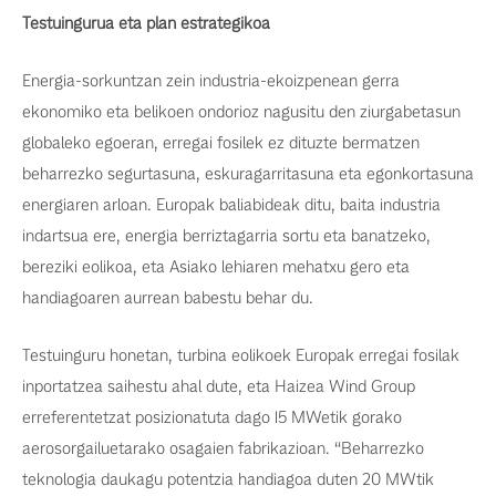
Testuingurua eta plan estrategikoa
Energia-sorkuntzan zein industria-ekoizpenean gerra
ekonomiko eta belikoen ondorioz nagusitu den ziurgabetasun
globaleko egoeran, erregai fosilek ez dituzte bermatzen
beharrezko segurtasuna, eskuragarritasuna eta egonkortasuna
energiaren arloan. Europak baliabideak ditu, baita industria
indartsua ere, energia berriztagarria sortu eta banatzeko,
bereziki eolikoa, eta Asiako lehiaren mehatxu gero eta
handiagoaren aurrean babestu behar du.
Testuinguru honetan, turbina eolikoek Europak erregai fosilak
inportatzea saihestu ahal dute, eta Haizea Wind Group
erreferentetzat posizionatuta dago 15 MWetik gorako
aerosorgailuetarako osagaien fabrikazioan. “Beharrezko
teknologia daukagu potentzia handiagoa duten 20 MWtik