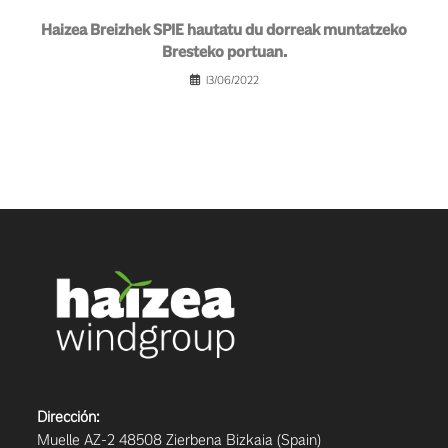
Haizea Breizhek SPIE hautatu du dorreak muntatzeko
Bresteko portuan.
13/06/2022
Dirección:
Muelle AZ-2 48508 Zierbena Bizkaia (Spain)