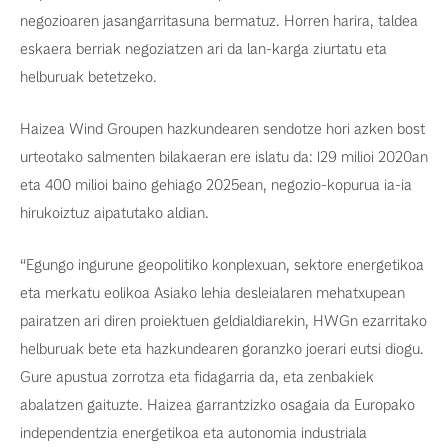
negozioaren jasangarritasuna bermatuz. Horren harira, taldea
eskaera berriak negoziatzen ari da lan-karga ziurtatu eta
helburuak betetzeko.
Haizea Wind Groupen hazkundearen sendotze hori azken bost
urteotako salmenten bilakaeran ere islatu da: 129 milioi 2020an
eta 400 milioi baino gehiago 2025ean, negozio-kopurua ia-ia
hirukoiztuz aipatutako aldian.
“Egungo ingurune geopolitiko konplexuan, sektore energetikoa
eta merkatu eolikoa Asiako lehia desleialaren mehatxupean
pairatzen ari diren proiektuen geldialdiarekin, HWGn ezarritako
helburuak bete eta hazkundearen goranzko joerari eutsi diogu.
Gure apustua zorrotza eta fidagarria da, eta zenbakiek
abalatzen gaituzte. Haizea garrantzizko osagaia da Europako
independentzia energetikoa eta autonomia industriala