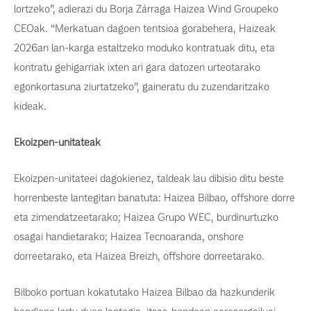
lortzeko”, adierazi du Borja Zárraga Haizea Wind Groupeko
CEOak. “Merkatuan dagoen tentsioa gorabehera, Haizeak
2026an lan-karga estaltzeko moduko kontratuak ditu, eta
kontratu gehigarriak ixten ari gara datozen urteotarako
egonkortasuna ziurtatzeko”, gaineratu du zuzendaritzako
kideak.
Ekoizpen-unitateak
Ekoizpen-unitateei dagokienez, taldeak lau dibisio ditu beste
horrenbeste lantegitan banatuta: Haizea Bilbao, offshore dorre
eta zimendatzeetarako; Haizea Grupo WEC, burdinurtuzko
osagai handietarako; Haizea Tecnoaranda, onshore
dorreetarako, eta Haizea Breizh, offshore dorreetarako.
Bilboko portuan kokatutako Haizea Bilbao da hazkunderik